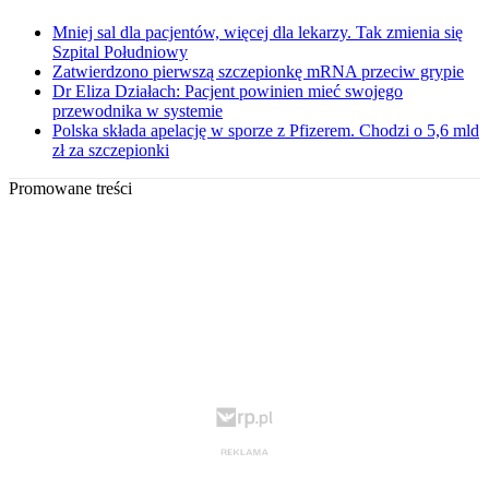
Mniej sal dla pacjentów, więcej dla lekarzy. Tak zmienia się
Szpital Południowy
Zatwierdzono pierwszą szczepionkę mRNA przeciw grypie
Dr Eliza Działach: Pacjent powinien mieć swojego
przewodnika w systemie
Polska składa apelację w sporze z Pfizerem. Chodzi o 5,6 mld
zł za szczepionki
Promowane treści