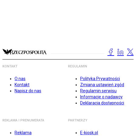
KONTAKT
REGULAMIN
O nas
Polityka Prywatności
Kontakt
Zmiana ustawień zgód
Napisz do nas
Regulamin serwisu
Informacje o nadawcy
Deklaracja dostępności
REKLAMA I PRENUMERATA
PARTNERZY
Reklama
E-kiosk.pl