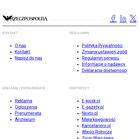
KONTAKT
REGULAMIN
O nas
Polityka Prywatności
Kontakt
Zmiana ustawień zgód
Napisz do nas
Regulamin serwisu
Informacje o nadawcy
Deklaracja dostępności
REKLAMA I PRENUMERATA
PARTNERZY
Reklama
E-kiosk.pl
Ogłoszenia
E-gazety.pl
Prenumerata
Nexto.pl
Archiwum
Mała księgowość
Kancelarierp.pl
Wieści Rolnicze
Życie Warszawy