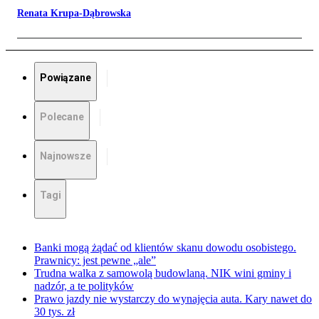
Renata Krupa-Dąbrowska
Powiązane
Polecane
Najnowsze
Tagi
Banki mogą żądać od klientów skanu dowodu osobistego.
Prawnicy: jest pewne „ale”
Trudna walka z samowolą budowlaną. NIK wini gminy i
nadzór, a te polityków
Prawo jazdy nie wystarczy do wynajęcia auta. Kary nawet do
30 tys. zł