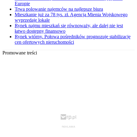
Europie
Trwa polowanie najemców na najlepsze biura
Mieszkanie już za 78 tys. zł. Agencja Mienia Wojskowego
wyprzedaje lokale
Rynek najmu mieszkań się równoważy, ale dalej nie jest
łatwo dostępny finansowo
Rynek wtórny. Połowa pośredników prognozuje stabilizację
cen ofertowych nieruchomości
Promowane treści