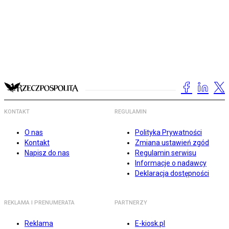
KONTAKT
REGULAMIN
O nas
Polityka Prywatności
Kontakt
Zmiana ustawień zgód
Napisz do nas
Regulamin serwisu
Informacje o nadawcy
Deklaracja dostępności
REKLAMA I PRENUMERATA
PARTNERZY
Reklama
E-kiosk.pl