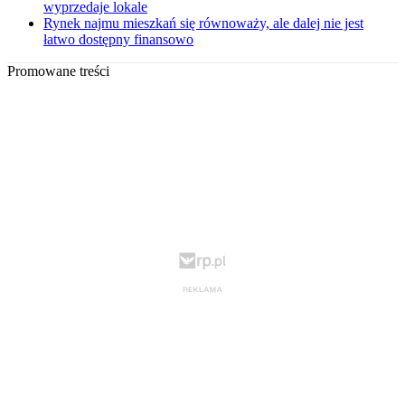
wyprzedaje lokale
Rynek najmu mieszkań się równoważy, ale dalej nie jest
łatwo dostępny finansowo
Promowane treści