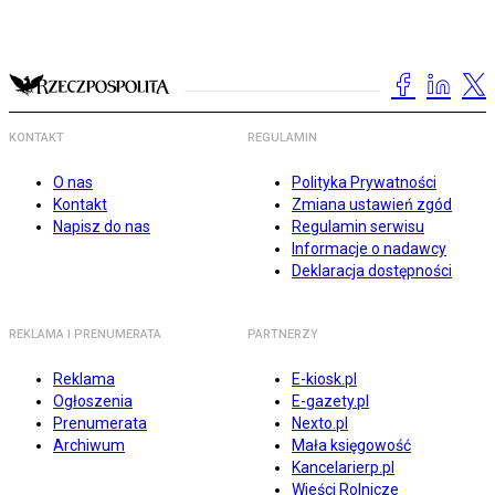
KONTAKT
REGULAMIN
O nas
Polityka Prywatności
Kontakt
Zmiana ustawień zgód
Napisz do nas
Regulamin serwisu
Informacje o nadawcy
Deklaracja dostępności
REKLAMA I PRENUMERATA
PARTNERZY
Reklama
E-kiosk.pl
Ogłoszenia
E-gazety.pl
Prenumerata
Nexto.pl
Archiwum
Mała księgowość
Kancelarierp.pl
Wieści Rolnicze