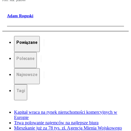
Foto: Mat. prasowe
Adam Roguski
Powiązane
Polecane
Najnowsze
Tagi
Kapitał wraca na rynek nieruchomości komercyjnych w
Europie
Trwa polowanie najemców na najlepsze biura
Mieszkanie już za 78 tys. zł. Agencja Mienia Wojskowego