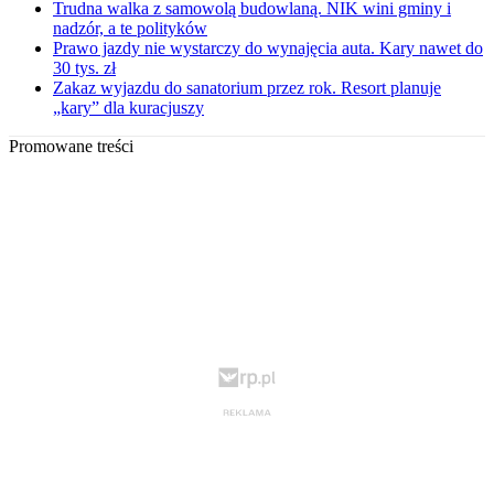
Trudna walka z samowolą budowlaną. NIK wini gminy i
nadzór, a te polityków
Prawo jazdy nie wystarczy do wynajęcia auta. Kary nawet do
30 tys. zł
Zakaz wyjazdu do sanatorium przez rok. Resort planuje
„kary” dla kuracjuszy
Promowane treści