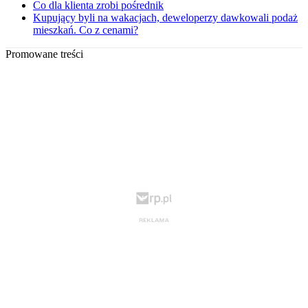
Co dla klienta zrobi pośrednik
Kupujący byli na wakacjach, deweloperzy dawkowali podaż
mieszkań. Co z cenami?
Promowane treści