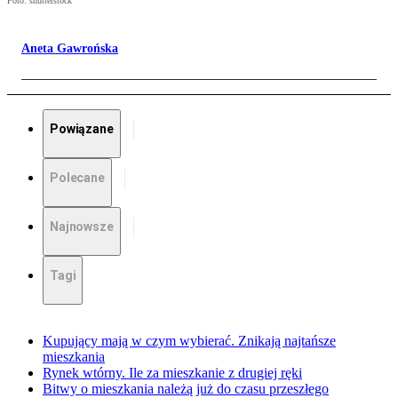
Foto: shutterstock
Aneta Gawrońska
Powiązane
Polecane
Najnowsze
Tagi
Kupujący mają w czym wybierać. Znikają najtańsze
mieszkania
Rynek wtórny. Ile za mieszkanie z drugiej ręki
Bitwy o mieszkania należą już do czasu przeszłego