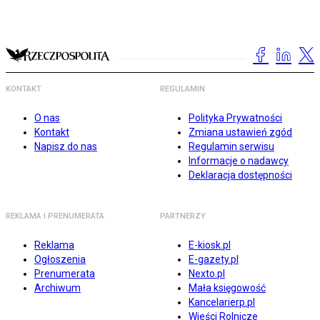
KONTAKT
REGULAMIN
O nas
Polityka Prywatności
Kontakt
Zmiana ustawień zgód
Napisz do nas
Regulamin serwisu
Informacje o nadawcy
Deklaracja dostępności
REKLAMA I PRENUMERATA
PARTNERZY
Reklama
E-kiosk.pl
Ogłoszenia
E-gazety.pl
Prenumerata
Nexto.pl
Archiwum
Mała księgowość
Kancelarierp.pl
Wieści Rolnicze