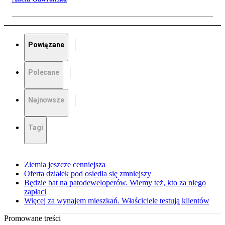
Powiązane
Polecane
Najnowsze
Tagi
Ziemia jeszcze cenniejsza
Oferta działek pod osiedla się zmniejszy
Będzie bat na patodeweloperów. Wiemy też, kto za niego
zapłaci
Więcej za wynajem mieszkań. Właściciele testują klientów
Promowane treści