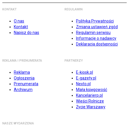
KONTAKT
REGULAMIN
O nas
Polityka Prywatności
Kontakt
Zmiana ustawień zgód
Napisz do nas
Regulamin serwisu
Informacje o nadawcy
Deklaracja dostępności
REKLAMA I PRENUMERATA
PARTNERZY
Reklama
E-kiosk.pl
Ogłoszenia
E-gazety.pl
Prenumerata
Nexto.pl
Archiwum
Mała księgowość
Kancelarierp.pl
Wieści Rolnicze
Życie Warszawy
NASZE WYDARZENIA