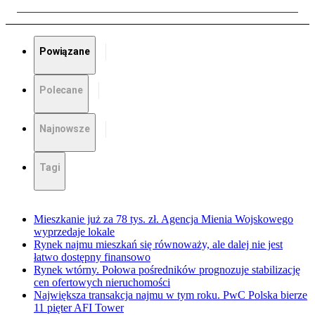
Powiązane
Polecane
Najnowsze
Tagi
Mieszkanie już za 78 tys. zł. Agencja Mienia Wojskowego
wyprzedaje lokale
Rynek najmu mieszkań się równoważy, ale dalej nie jest
łatwo dostępny finansowo
Rynek wtórny. Połowa pośredników prognozuje stabilizację
cen ofertowych nieruchomości
Największa transakcja najmu w tym roku. PwC Polska bierze
11 pięter AFI Tower