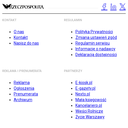
KONTAKT
REGULAMIN
O nas
Polityka Prywatności
Kontakt
Zmiana ustawień zgód
Napisz do nas
Regulamin serwisu
Informacje o nadawcy
Deklaracja dostępności
REKLAMA I PRENUMERATA
PARTNERZY
Reklama
E-kiosk.pl
Ogłoszenia
E-gazety.pl
Prenumerata
Nexto.pl
Archiwum
Mała księgowość
Kancelarierp.pl
Wieści Rolnicze
Życie Warszawy