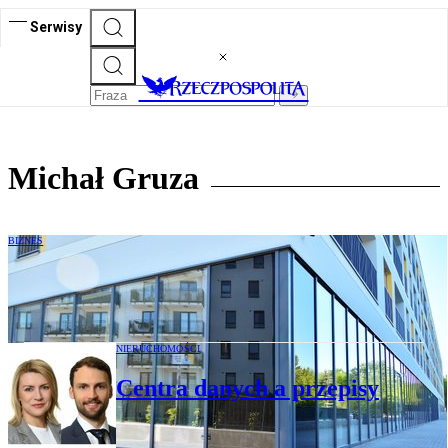
Serwisy
Michał Gruza
BIZNES
PRS-y to nie tylko najem
NIERUCHOMOŚCI
Centra danych a przepisy