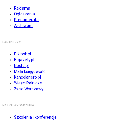
Reklama
Ogłoszenia
Prenumerata
Archiwum
PARTNERZY
E-kiosk.pl
E-gazety.pl
Nexto.pl
Mała księgowość
Kancelarierp.pl
Wieści Rolnicze
Życie Warszawy
NASZE WYDARZENIA
Szkolenia i konferencje