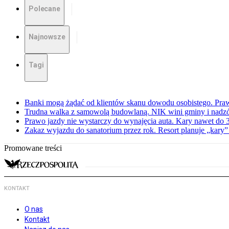
Polecane
Najnowsze
Tagi
Banki mogą żądać od klientów skanu dowodu osobistego. Praw
Trudna walka z samowolą budowlaną. NIK wini gminy i nadzór
Prawo jazdy nie wystarczy do wynajęcia auta. Kary nawet do 30
Zakaz wyjazdu do sanatorium przez rok. Resort planuje „kary”
Promowane treści
KONTAKT
O nas
Kontakt