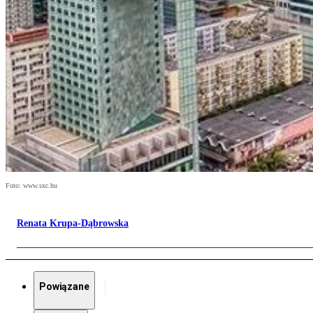
Foto: www.sxc.hu
Renata Krupa-Dąbrowska
Powiązane