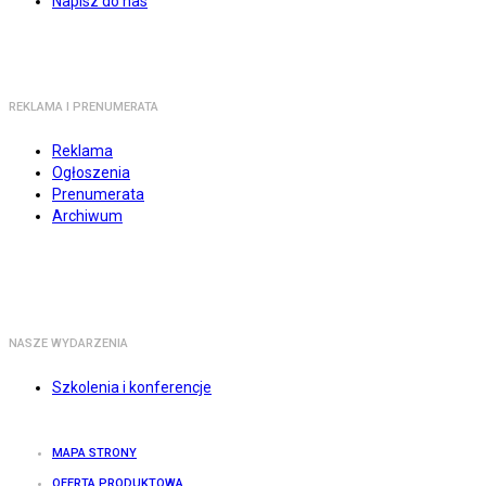
Napisz do nas
REKLAMA I PRENUMERATA
Reklama
Ogłoszenia
Prenumerata
Archiwum
NASZE WYDARZENIA
Szkolenia i konferencje
MAPA STRONY
OFERTA PRODUKTOWA