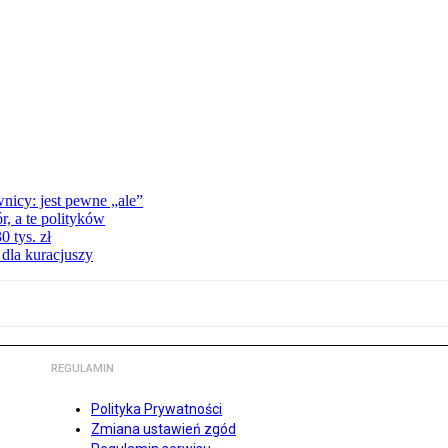
nicy: jest pewne „ale”
, a te polityków
 tys. zł
 dla kuracjuszy
REGULAMIN
Polityka Prywatności
Zmiana ustawień zgód