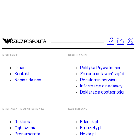
KONTAKT
REGULAMIN
O nas
Polityka Prywatności
Kontakt
Zmiana ustawień zgód
Napisz do nas
Regulamin serwisu
Informacje o nadawcy
Deklaracja dostępności
REKLAMA I PRENUMERATA
PARTNERZY
Reklama
E-kiosk.pl
Ogłoszenia
E-gazety.pl
Prenumerata
Nexto.pl