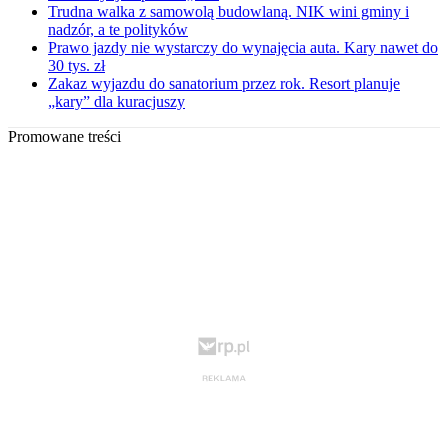
Trudna walka z samowolą budowlaną. NIK wini gminy i
nadzór, a te polityków
Prawo jazdy nie wystarczy do wynajęcia auta. Kary nawet do
30 tys. zł
Zakaz wyjazdu do sanatorium przez rok. Resort planuje
„kary” dla kuracjuszy
Promowane treści