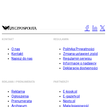
KONTAKT
REGULAMIN
O nas
Polityka Prywatności
Kontakt
Zmiana ustawień zgód
Napisz do nas
Regulamin serwisu
Informacje o nadawcy
Deklaracja dostępności
REKLAMA I PRENUMERATA
PARTNERZY
Reklama
E-kiosk.pl
Ogłoszenia
E-gazety.pl
Prenumerata
Nexto.pl
Archiwum
Mała księgowość