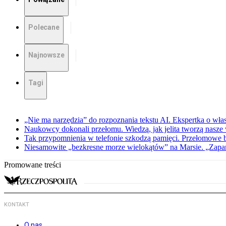
Polecane
Najnowsze
Tagi
„Nie ma narzędzia” do rozpoznania tekstu AI. Ekspertka o wł
Naukowcy dokonali przełomu. Wiedzą, jak jelita tworzą nasz
Tak przypomnienia w telefonie szkodzą pamięci. Przełomowe
Niesamowite „bezkresne morze wielokątów” na Marsie. „Zapar
Promowane treści
KONTAKT
O nas