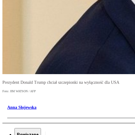
Prezydent Donald Trump chciał szczepionki na wyłączność dla USA
Foto: JIM WATSON / AFP
Anna Słojewska
Powiązane