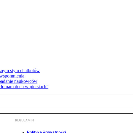
asnym stylu chatbotów
e wspomnienia
 badanie naukowców
ło nam dech w piersiach”
REGULAMIN
Polityka Prywatności