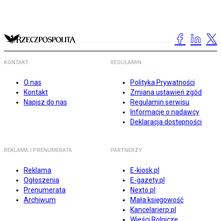
KONTAKT
REGULAMIN
O nas
Polityka Prywatności
Kontakt
Zmiana ustawień zgód
Napisz do nas
Regulamin serwisu
Informacje o nadawcy
Deklaracja dostępności
REKLAMA I PRENUMERATA
PARTNERZY
Reklama
E-kiosk.pl
Ogłoszenia
E-gazety.pl
Prenumerata
Nexto.pl
Archiwum
Mała księgowość
Kancelarierp.pl
Wieści Rolnicze