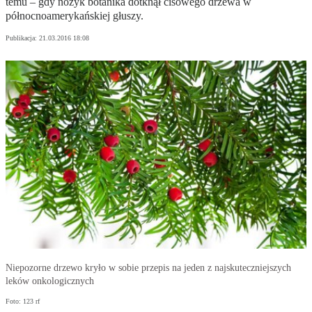
temu – gdy nożyk botanika dotknął cisowego drzewa w
północnoamerykańskiej głuszy.
Publikacja:
21.03.2016 18:08
Niepozorne drzewo kryło w sobie przepis na jeden z najskuteczniejszych
leków onkologicznych
Foto: 123 rf