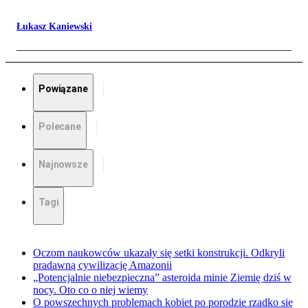
Łukasz Kaniewski
Powiązane
Polecane
Najnowsze
Tagi
Oczom naukowców ukazały się setki konstrukcji. Odkryli
pradawną cywilizację Amazonii
„Potencjalnie niebezpieczna” asteroida minie Ziemię dziś w
nocy. Oto co o niej wiemy
O powszechnych problemach kobiet po porodzie rzadko się