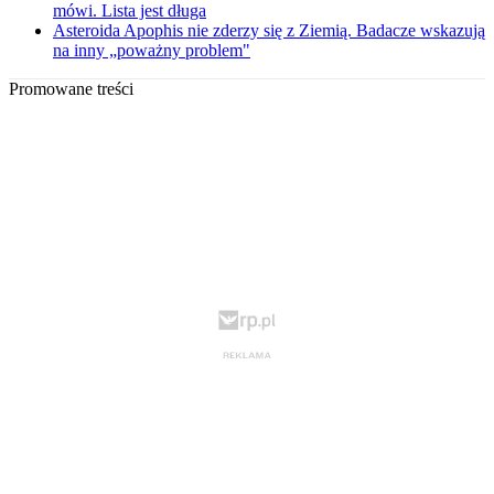
mówi. Lista jest długa
Asteroida Apophis nie zderzy się z Ziemią. Badacze wskazują
na inny „poważny problem"
Promowane treści