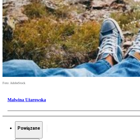
Foto: AdobeStock
Malwina Użarowska
Powiązane