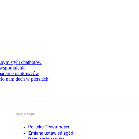
asnym stylu chatbotów
e wspomnienia
 badanie naukowców
ło nam dech w piersiach”
REGULAMIN
Polityka Prywatności
Zmiana ustawień zgód