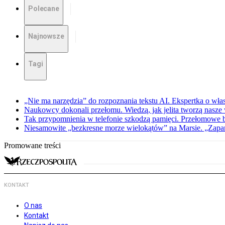
Polecane
Najnowsze
Tagi
„Nie ma narzędzia” do rozpoznania tekstu AI. Ekspertka o wł
Naukowcy dokonali przełomu. Wiedzą, jak jelita tworzą nasz
Tak przypomnienia w telefonie szkodzą pamięci. Przełomowe
Niesamowite „bezkresne morze wielokątów” na Marsie. „Zapar
Promowane treści
KONTAKT
O nas
Kontakt