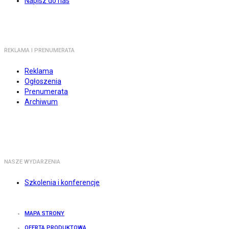
Napisz do nas
REKLAMA I PRENUMERATA
Reklama
Ogłoszenia
Prenumerata
Archiwum
NASZE WYDARZENIA
Szkolenia i konferencje
MAPA STRONY
OFERTA PRODUKTOWA