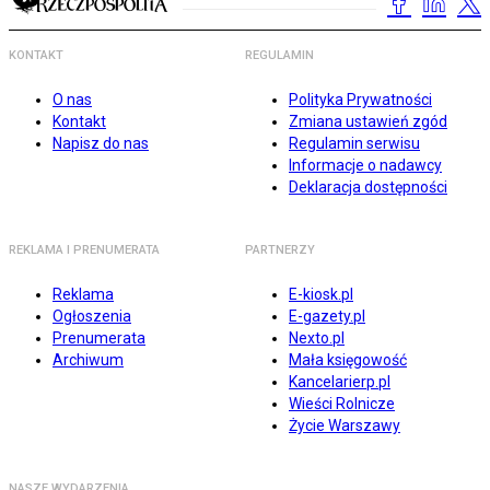
KONTAKT
REGULAMIN
O nas
Polityka Prywatności
Kontakt
Zmiana ustawień zgód
Napisz do nas
Regulamin serwisu
Informacje o nadawcy
Deklaracja dostępności
REKLAMA I PRENUMERATA
PARTNERZY
Reklama
E-kiosk.pl
Ogłoszenia
E-gazety.pl
Prenumerata
Nexto.pl
Archiwum
Mała księgowość
Kancelarierp.pl
Wieści Rolnicze
Życie Warszawy
NASZE WYDARZENIA