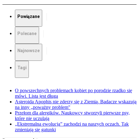
Powiązane
Polecane
Najnowsze
Tagi
O powszechnych problemach kobiet po porodzie rzadko się
mówi. Lista jest długa
Asteroida Apophis nie zderzy się z Ziemią. Badacze wskazują
na inny „poważny problem"
Przełom dla alergików. Naukowcy stworzyli pierwsze psy,
które nie uczulają
„Ekstremalna ewolucja” zachodzi na naszych oczach. Tak
zmieniają się gatunki