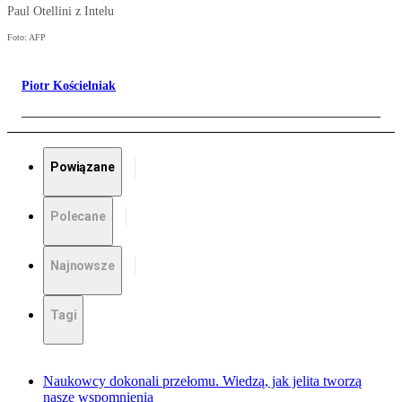
Paul Otellini z Intelu
Foto: AFP
Piotr Kościelniak
Powiązane
Polecane
Najnowsze
Tagi
Naukowcy dokonali przełomu. Wiedzą, jak jelita tworzą
nasze wspomnienia