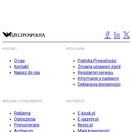
KONTAKT
REGULAMIN
O nas
Polityka Prywatności
Kontakt
Zmiana ustawień zgód
Napisz do nas
Regulamin serwisu
Informacje o nadawcy
Deklaracja dostępności
REKLAMA I PRENUMERATA
PARTNERZY
Reklama
E-kiosk.pl
Ogłoszenia
E-gazety.pl
Prenumerata
Nexto.pl
Archiwum
Mała księgowość