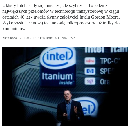
Układy Intelu stały się mniejsze, ale szybsze. - To jeden z
największych przełomów w technologii tranzystorowej w ciągu
ostatnich 40 lat - uważa słynny założyciel Intelu Gordon Moore.
Wykorzystujące nową technologię mikroprocesory już trafiły do
komputerów.
Aktualizacja:
17.11.2007 13:14
Publikacja:
16.11.2007 18:22