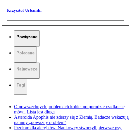
Krzysztof Urbański
Powiązane
Polecane
Najnowsze
Tagi
O powszechnych problemach kobiet po porodzie rzadko się
mówi. Lista jest długa
Asteroida Apophis nie zderzy się z Ziemią. Badacze wskazują
na inny „poważny problem"
Przełom dla alergików. Naukowcy stworzyli pierwsze psy,