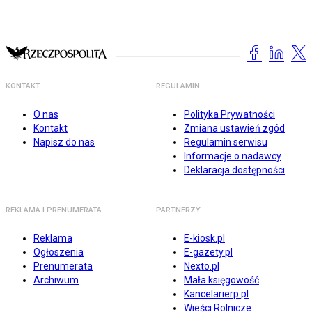
KONTAKT
REGULAMIN
O nas
Polityka Prywatności
Kontakt
Zmiana ustawień zgód
Napisz do nas
Regulamin serwisu
Informacje o nadawcy
Deklaracja dostępności
REKLAMA I PRENUMERATA
PARTNERZY
Reklama
E-kiosk.pl
Ogłoszenia
E-gazety.pl
Prenumerata
Nexto.pl
Archiwum
Mała księgowość
Kancelarierp.pl
Wieści Rolnicze