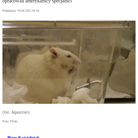
opracowali amerykańscy specjaliści
Publikacja:
19.06.2011 01:02
(fot. Jepoirrier)
Foto: Flickr
Piotr Kościelniak