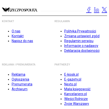
KONTAKT
REGULAMIN
O nas
Polityka Prywatności
Kontakt
Zmiana ustawień zgód
Napisz do nas
Regulamin serwisu
Informacje o nadawcy
Deklaracja dostępności
REKLAMA I PRENUMERATA
PARTNERZY
Reklama
E-kiosk.pl
Ogłoszenia
E-gazety.pl
Prenumerata
Nexto.pl
Archiwum
Mała księgowość
Kancelarierp.pl
Wieści Rolnicze
Życie Warszawy