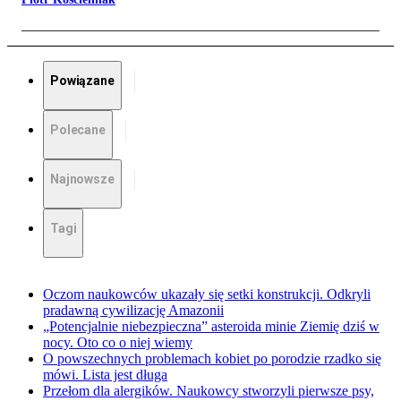
Powiązane
Polecane
Najnowsze
Tagi
Oczom naukowców ukazały się setki konstrukcji. Odkryli
pradawną cywilizację Amazonii
„Potencjalnie niebezpieczna” asteroida minie Ziemię dziś w
nocy. Oto co o niej wiemy
O powszechnych problemach kobiet po porodzie rzadko się
mówi. Lista jest długa
Przełom dla alergików. Naukowcy stworzyli pierwsze psy,