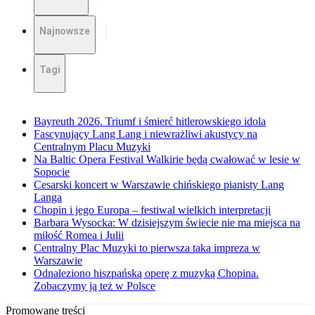
Najnowsze
Tagi
Bayreuth 2026. Triumf i śmierć hitlerowskiego idola
Fascynujący Lang Lang i niewrażliwi akustycy na
Centralnym Placu Muzyki
Na Baltic Opera Festival Walkirie będą cwałować w lesie w
Sopocie
Cesarski koncert w Warszawie chińskiego pianisty Lang
Langa
Chopin i jego Europa – festiwal wielkich interpretacji
Barbara Wysocka: W dzisiejszym świecie nie ma miejsca na
miłość Romea i Julii
Centralny Plac Muzyki to pierwsza taka impreza w
Warszawie
Odnaleziono hiszpańską operę z muzyką Chopina.
Zobaczymy ją też w Polsce
Promowane treści