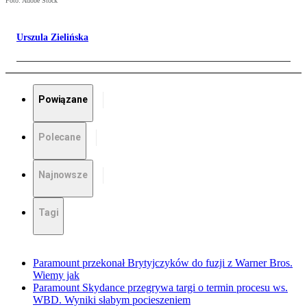
Foto: Adobe Stock
Urszula Zielińska
Powiązane
Polecane
Najnowsze
Tagi
Paramount przekonał Brytyjczyków do fuzji z Warner Bros.
Wiemy jak
Paramount Skydance przegrywa targi o termin procesu ws.
WBD. Wyniki słabym pocieszeniem