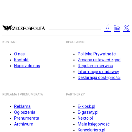
KONTAKT
REGULAMIN
O nas
Polityka Prywatności
Kontakt
Zmiana ustawień zgód
Napisz do nas
Regulamin serwisu
Informacje o nadawcy
Deklaracja dostępności
REKLAMA I PRENUMERATA
PARTNERZY
Reklama
E-kiosk.pl
Ogłoszenia
E-gazety.pl
Prenumerata
Nexto.pl
Archiwum
Mała księgowość
Kancelarierp.pl