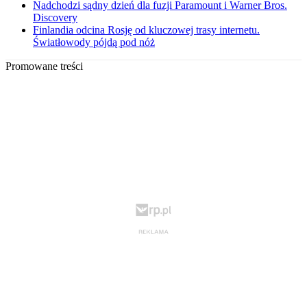
Nadchodzi sądny dzień dla fuzji Paramount i Warner Bros.
Discovery
Finlandia odcina Rosję od kluczowej trasy internetu.
Światłowody pójdą pod nóż
Promowane treści