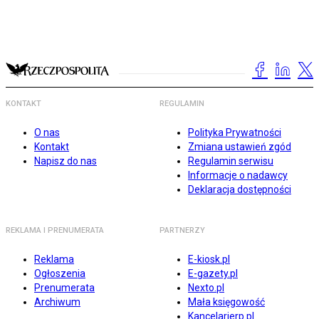
KONTAKT
REGULAMIN
O nas
Polityka Prywatności
Kontakt
Zmiana ustawień zgód
Napisz do nas
Regulamin serwisu
Informacje o nadawcy
Deklaracja dostępności
REKLAMA I PRENUMERATA
PARTNERZY
Reklama
E-kiosk.pl
Ogłoszenia
E-gazety.pl
Prenumerata
Nexto.pl
Archiwum
Mała księgowość
Kancelarierp.pl