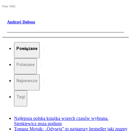
Foto: NAC
Andrzej Dobosz
Powiązane
Polecane
Najnowsze
Tagi
Najlepsza polska książka wszech czasów wybrana.
Sienkiewicz poza podium
Tomasz Mojsik: „Odyseja” to najstarszy bestseller jaki znamy