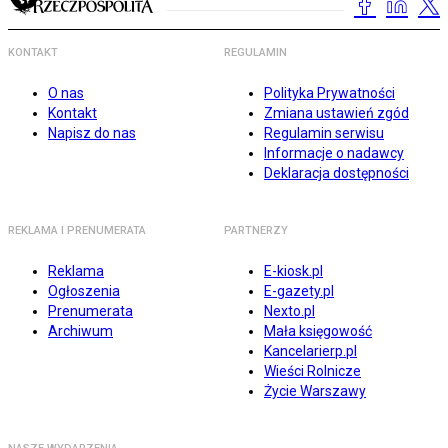
KONTAKT
REGULAMIN
O nas
Polityka Prywatności
Kontakt
Zmiana ustawień zgód
Napisz do nas
Regulamin serwisu
Informacje o nadawcy
Deklaracja dostępności
REKLAMA I PRENUMERATA
PARTNERZY
Reklama
E-kiosk.pl
Ogłoszenia
E-gazety.pl
Prenumerata
Nexto.pl
Archiwum
Mała księgowość
Kancelarierp.pl
Wieści Rolnicze
Życie Warszawy