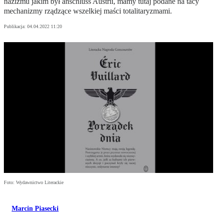
nazizmu jakim był anschluss Austrii, mamy tutaj podane na tacy
mechanizmy rządzące wszelkiej maści totalitaryzmami.
Publikacja:
04.04.2022 11:20
Foto: Wydawnictwo Literackie
Marcin Piasecki