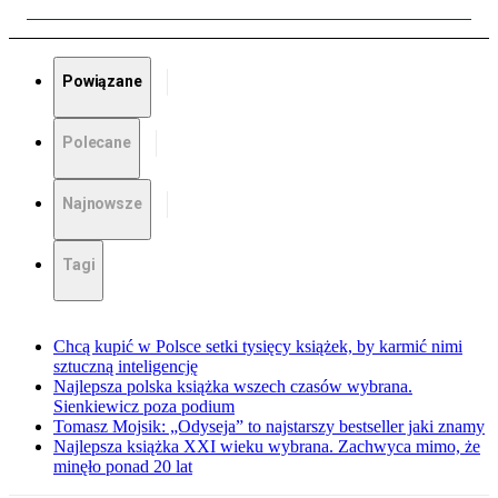
Powiązane
Polecane
Najnowsze
Tagi
Chcą kupić w Polsce setki tysięcy książek, by karmić nimi
sztuczną inteligencję
Najlepsza polska książka wszech czasów wybrana.
Sienkiewicz poza podium
Tomasz Mojsik: „Odyseja” to najstarszy bestseller jaki znamy
Najlepsza książka XXI wieku wybrana. Zachwyca mimo, że
minęło ponad 20 lat