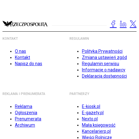
KONTAKT
REGULAMIN
O nas
Polityka Prywatności
Kontakt
Zmiana ustawień zgód
Napisz do nas
Regulamin serwisu
Informacje o nadawcy
Deklaracja dostępności
REKLAMA I PRENUMERATA
PARTNERZY
Reklama
E-kiosk.pl
Ogłoszenia
E-gazety.pl
Prenumerata
Nexto.pl
Archiwum
Mała księgowość
Kancelarierp.pl
Wieści Rolnicze