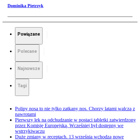
Dominika Pietrzyk
Powiązane
Polecane
Najnowsze
Tagi
Polipy nosa to nie tylko zatkany nos. Chorzy latami walczą z
nawrotami
Pierwszy lek na odchudzanie w postaci tabletki zatwierdzony
przez Komisję Europejską. Wcześniej był dostępny we
wstrzykiwaczu
Duże zmiany w receptach. 13 września wchodzą nowe