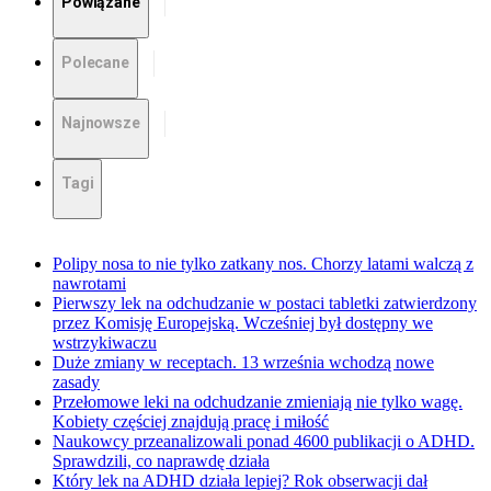
Powiązane
Polecane
Najnowsze
Tagi
Polipy nosa to nie tylko zatkany nos. Chorzy latami walczą z
nawrotami
Pierwszy lek na odchudzanie w postaci tabletki zatwierdzony
przez Komisję Europejską. Wcześniej był dostępny we
wstrzykiwaczu
Duże zmiany w receptach. 13 września wchodzą nowe
zasady
Przełomowe leki na odchudzanie zmieniają nie tylko wagę.
Kobiety częściej znajdują pracę i miłość
Naukowcy przeanalizowali ponad 4600 publikacji o ADHD.
Sprawdzili, co naprawdę działa
Który lek na ADHD działa lepiej? Rok obserwacji dał