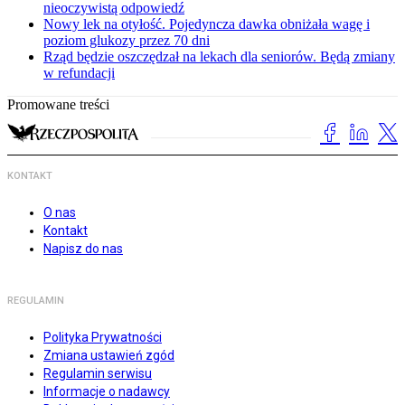
nieoczywistą odpowiedź
Nowy lek na otyłość. Pojedyncza dawka obniżała wagę i
poziom glukozy przez 70 dni
Rząd będzie oszczędzał na lekach dla seniorów. Będą zmiany
w refundacji
Promowane treści
KONTAKT
O nas
Kontakt
Napisz do nas
REGULAMIN
Polityka Prywatności
Zmiana ustawień zgód
Regulamin serwisu
Informacje o nadawcy