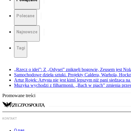
Polecane
Najnowsze
Tagi
„Rzecz o idei”: Z „Odysei” zniknęli bogowie, Zeusem jest Nol
Samochodowe dzieła sztuki. Projekty Caldera, Warhola, Hock
Artur Rojek: Artysta nie jest kimś lepszym niż pani siedząca n
Muzyka wychodzi z filharmonii. „Bach w piach” zmienia przes
Promowane treści
KONTAKT
O nas