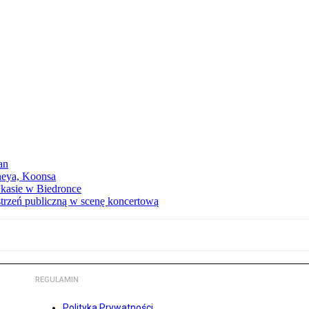
an
neya, Koonsa
a kasie w Biedronce
trzeń publiczną w scenę koncertową
REGULAMIN
Polityka Prywatności