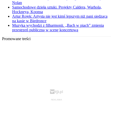
Nolan
Samochodowe dzieła sztuki. Projekty Caldera, Warhola,
Hockneya, Koonsa
Artur Rojek: Artysta nie jest kimś lepszym niż pani siedząca
na kasie w Biedronce
Muzyka wychodzi z filharmonii. „Bach w piach” zmienia
przestrzeń publiczną w scenę koncertową
Promowane treści