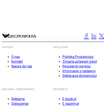
KONTAKT
REGULAMIN
O nas
Polityka Prywatności
Kontakt
Zmiana ustawień zgód
Napisz do nas
Regulamin serwisu
Informacje o nadawcy
Deklaracja dostępności
REKLAMA I PRENUMERATA
PARTNERZY
Reklama
E-kiosk.pl
Ogłoszenia
E-gazety.pl