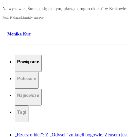
Na wystawie „Śmiejąc się jednym, płacząc drugim okiem" w Krakowie
Foto: P.Mazur/Materiały prasowe
Monika Kuc
Powiązane
Polecane
Najnowsze
Tagi
„Rzecz o idei”: Z „Odysei” zniknęli bogowie, Zeusem jest