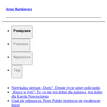
Artur Bartkiewicz
Powiązane
Polecane
Najnowsze
Tagi
Nietykalna sierżant „Doris”. Drugie życie tajnej policjantki
„Rzecz w tym”: To, co nie jest dobre dla państwa, jest dobre
dla Karola Nawrockiego
Upał nie odpuszcza. Przez Polskę przetoczą się gwałtowne
burze