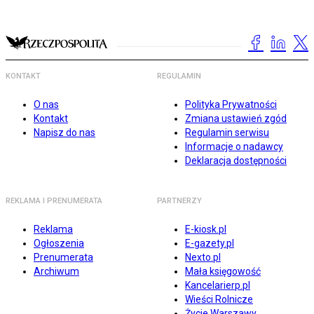
KONTAKT
REGULAMIN
O nas
Polityka Prywatności
Kontakt
Zmiana ustawień zgód
Napisz do nas
Regulamin serwisu
Informacje o nadawcy
Deklaracja dostępności
REKLAMA I PRENUMERATA
PARTNERZY
Reklama
E-kiosk.pl
Ogłoszenia
E-gazety.pl
Prenumerata
Nexto.pl
Archiwum
Mała księgowość
Kancelarierp.pl
Wieści Rolnicze
Życie Warszawy