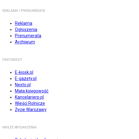
REKLAMA I PRENUMERATA
Reklama
Ogłoszenia
Prenumerata
Archiwum
PARTNERZY
E-kiosk.pl
E-gazety.pl
Nexto.pl
Mała księgowość
Kancelarierp.pl
Wieści Rolnicze
Życie Warszawy
NASZE WYDARZENIA