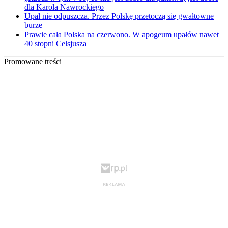
dla Karola Nawrockiego
Upał nie odpuszcza. Przez Polskę przetoczą się gwałtowne
burze
Prawie cała Polska na czerwono. W apogeum upałów nawet
40 stopni Celsjusza
Promowane treści