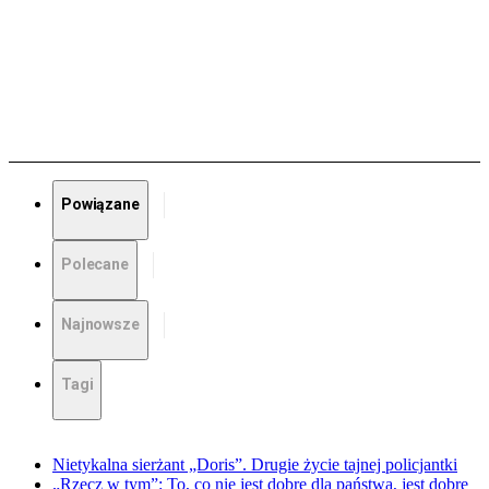
Powiązane
Polecane
Najnowsze
Tagi
Nietykalna sierżant „Doris”. Drugie życie tajnej policjantki
„Rzecz w tym”: To, co nie jest dobre dla państwa, jest dobre