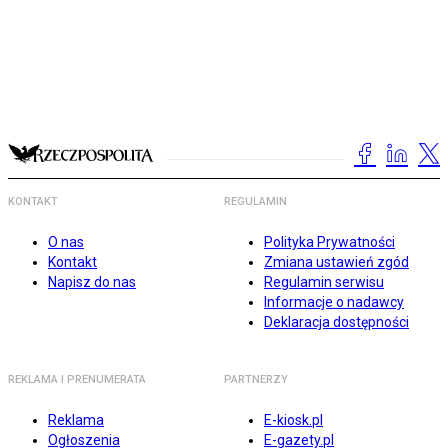
KONTAKT
REGULAMIN
O nas
Polityka Prywatności
Kontakt
Zmiana ustawień zgód
Napisz do nas
Regulamin serwisu
Informacje o nadawcy
Deklaracja dostępności
REKLAMA I PRENUMERATA
PARTNERZY
Reklama
E-kiosk.pl
Ogłoszenia
E-gazety.pl