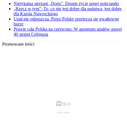
Nietykalna sierżant „Doris”. Drugie życie tajnej policjantki
„Rzecz w tym”: To, co nie jest dobre dla państwa, jest dobre
dla Karola Nawrockiego
Upał nie odpuszcza. Przez Polskę przetoczą się gwałtowne
burze
Prawie cała Polska na czerwono. W apogeum upałów nawet
40 stopni Celsjusza
Promowane treści