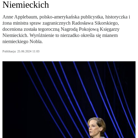
Niemieckich
Anne Applebaum, polsko-amerykańska publicystka, historyczka i
żona ministra spraw zagranicznych Radosława Sikorskiego,
doceniona została tegoroczną Nagrodą Pokojową Księgarzy
Niemieckich. Wyróżnienie to nierzadko określa się mianem
niemieckiego Nobla.
Publikacja:
25.06.2024 11:03