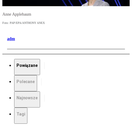
Anne Applebaum
Foto: PAP/EPA/ANTHONY ANEX
adm
Powiązane
Polecane
Najnowsze
Tagi