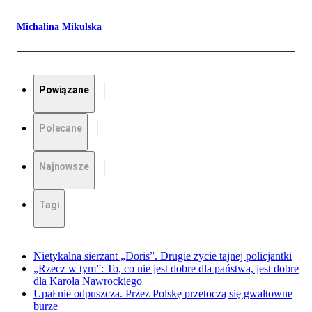
Michalina Mikulska
Powiązane
Polecane
Najnowsze
Tagi
Nietykalna sierżant „Doris”. Drugie życie tajnej policjantki
„Rzecz w tym”: To, co nie jest dobre dla państwa, jest dobre
dla Karola Nawrockiego
Upał nie odpuszcza. Przez Polskę przetoczą się gwałtowne
burze