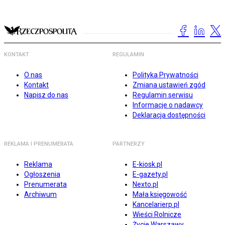
KONTAKT
REGULAMIN
O nas
Polityka Prywatności
Kontakt
Zmiana ustawień zgód
Napisz do nas
Regulamin serwisu
Informacje o nadawcy
Deklaracja dostępności
REKLAMA I PRENUMERATA
PARTNERZY
Reklama
E-kiosk.pl
Ogłoszenia
E-gazety.pl
Prenumerata
Nexto.pl
Archiwum
Mała księgowość
Kancelarierp.pl
Wieści Rolnicze
Życie Warszawy