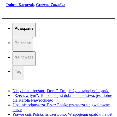
Izabela Kacprzak
,
Grażyna Zawadka
Powiązane
Polecane
Najnowsze
Tagi
Nietykalna sierżant „Doris”. Drugie życie tajnej policjantki
„Rzecz w tym”: To, co nie jest dobre dla państwa, jest dobre
dla Karola Nawrockiego
Upał nie odpuszcza. Przez Polskę przetoczą się gwałtowne
burze
Prawie cała Polska na czerwono. W apogeum upałów nawet