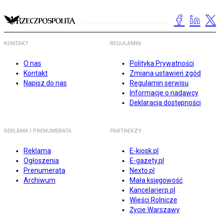
KONTAKT
REGULAMIN
O nas
Polityka Prywatności
Kontakt
Zmiana ustawień zgód
Napisz do nas
Regulamin serwisu
Informacje o nadawcy
Deklaracja dostępności
REKLAMA I PRENUMERATA
PARTNERZY
Reklama
E-kiosk.pl
Ogłoszenia
E-gazety.pl
Prenumerata
Nexto.pl
Archiwum
Mała księgowość
Kancelarierp.pl
Wieści Rolnicze
Życie Warszawy