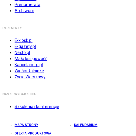
Prenumerata
Archiwum
PARTNERZY
E-kiosk.pl
E-gazety.pl
Nexto.pl
Mała księgowość
Kancelarierp.pl
Wieści Rolnicze
Życie Warszawy
NASZE WYDARZENIA
Szkolenia i konferencje
MAPA STRONY
KALENDARIUM
OFERTA PRODUKTOWA