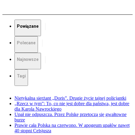
Powiązane
Polecane
Najnowsze
Tagi
Nietykalna sierżant „Doris”. Drugie życie tajnej policjantki
„Rzecz w tym”: To, co nie jest dobre dla państwa, jest dobre
dla Karola Nawrockiego
Upał nie odpuszcza. Przez Polskę przetoczą się gwałtowne
burze
Prawie cała Polska na czerwono. W apogeum upałów nawet
40 stopni Celsjusza