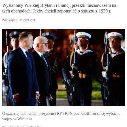
Wysłannicy Wielkiej Brytanii i Francji przeszli niezauważeni na
tych obchodach. Jakby chcieli zapomnieć o sojuszu z 1939 r.
Publikacja:
01.09.2019 21:00
O czwartej nad ranem prezydenci RP i RFN obchodzili rocznicę wybuchu
wojny w Wieluniu