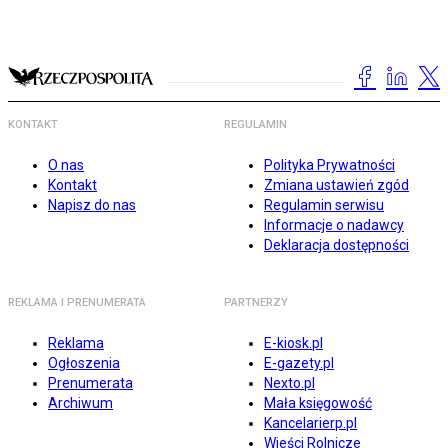
KONTAKT
REGULAMIN
O nas
Polityka Prywatności
Kontakt
Zmiana ustawień zgód
Napisz do nas
Regulamin serwisu
Informacje o nadawcy
Deklaracja dostępności
REKLAMA I PRENUMERATA
PARTNERZY
Reklama
E-kiosk.pl
Ogłoszenia
E-gazety.pl
Prenumerata
Nexto.pl
Archiwum
Mała księgowość
Kancelarierp.pl
Wieści Rolnicze