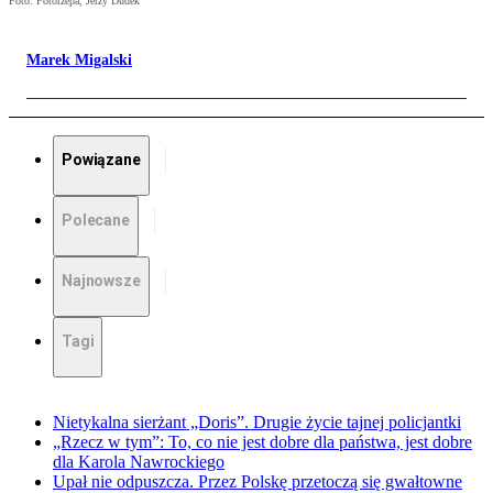
Foto: Fotorzepa, Jerzy Dudek
Marek Migalski
Powiązane
Polecane
Najnowsze
Tagi
Nietykalna sierżant „Doris”. Drugie życie tajnej policjantki
„Rzecz w tym”: To, co nie jest dobre dla państwa, jest dobre
dla Karola Nawrockiego
Upał nie odpuszcza. Przez Polskę przetoczą się gwałtowne