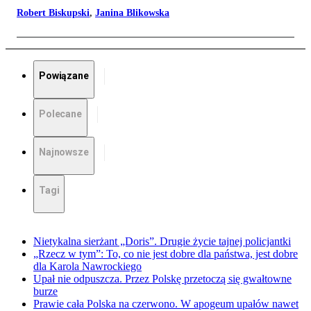
Robert Biskupski
,
Janina Blikowska
Powiązane
Polecane
Najnowsze
Tagi
Nietykalna sierżant „Doris”. Drugie życie tajnej policjantki
„Rzecz w tym”: To, co nie jest dobre dla państwa, jest dobre
dla Karola Nawrockiego
Upał nie odpuszcza. Przez Polskę przetoczą się gwałtowne
burze
Prawie cała Polska na czerwono. W apogeum upałów nawet