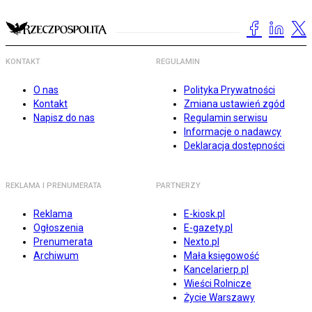
KONTAKT
REGULAMIN
O nas
Polityka Prywatności
Kontakt
Zmiana ustawień zgód
Napisz do nas
Regulamin serwisu
Informacje o nadawcy
Deklaracja dostępności
REKLAMA I PRENUMERATA
PARTNERZY
Reklama
E-kiosk.pl
Ogłoszenia
E-gazety.pl
Prenumerata
Nexto.pl
Archiwum
Mała księgowość
Kancelarierp.pl
Wieści Rolnicze
Życie Warszawy