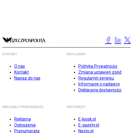
KONTAKT
REGULAMIN
O nas
Polityka Prywatności
Kontakt
Zmiana ustawień zgód
Napisz do nas
Regulamin serwisu
Informacje o nadawcy
Deklaracja dostępności
REKLAMA I PRENUMERATA
PARTNERZY
Reklama
E-kiosk.pl
Ogłoszenia
E-gazety.pl
Prenumerata
Nexto.pl