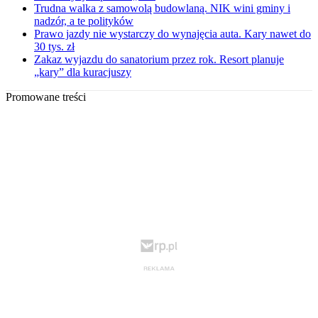
Trudna walka z samowolą budowlaną. NIK wini gminy i
nadzór, a te polityków
Prawo jazdy nie wystarczy do wynajęcia auta. Kary nawet do
30 tys. zł
Zakaz wyjazdu do sanatorium przez rok. Resort planuje
„kary” dla kuracjuszy
Promowane treści