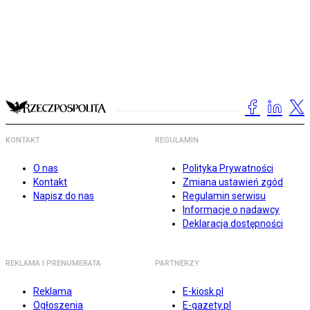
KONTAKT
REGULAMIN
O nas
Polityka Prywatności
Kontakt
Zmiana ustawień zgód
Napisz do nas
Regulamin serwisu
Informacje o nadawcy
Deklaracja dostępności
REKLAMA I PRENUMERATA
PARTNERZY
Reklama
E-kiosk.pl
Ogłoszenia
E-gazety.pl