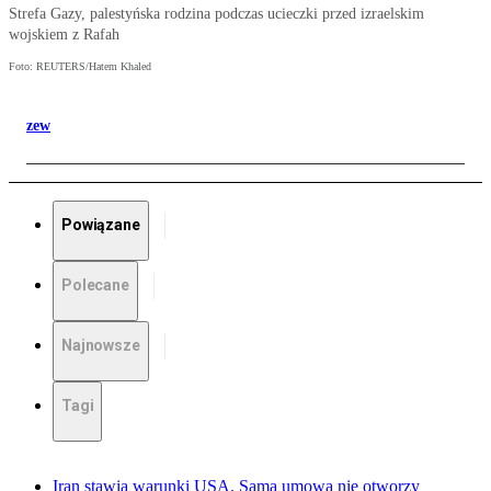
Strefa Gazy, palestyńska rodzina podczas ucieczki przed izraelskim
wojskiem z Rafah
Foto: REUTERS/Hatem Khaled
zew
Powiązane
Polecane
Najnowsze
Tagi
Iran stawia warunki USA. Sama umowa nie otworzy