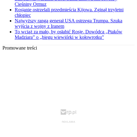
Cieśniny Ormuz
Rosjanie ostrzelali przedmieścia Kijowa. Zginął trzyletni
chłopiec
Najwyższy rangą generał USA ostrzega Trumpa. Szuka
wyjścia z wojny z Iranem
To wciąż za mało, by osłabić Rosję. Dowódca „Ptaków
Madziara” o „biegu wiewiórki w kołowrotku”
Promowane treści