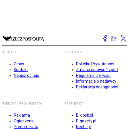
KONTAKT
REGULAMIN
O nas
Polityka Prywatności
Kontakt
Zmiana ustawień zgód
Napisz do nas
Regulamin serwisu
Informacje o nadawcy
Deklaracja dostępności
REKLAMA I PRENUMERATA
PARTNERZY
Reklama
E-kiosk.pl
Ogłoszenia
E-gazety.pl
Prenumerata
Nexto.pl