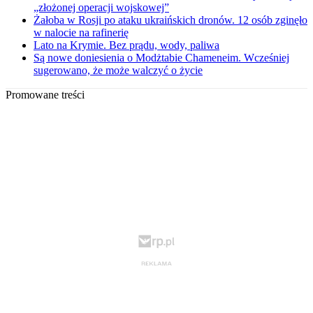
„złożonej operacji wojskowej”
Żałoba w Rosji po ataku ukraińskich dronów. 12 osób zginęło
w nalocie na rafinerię
Lato na Krymie. Bez prądu, wody, paliwa
Są nowe doniesienia o Modżtabie Chameneim. Wcześniej
sugerowano, że może walczyć o życie
Promowane treści