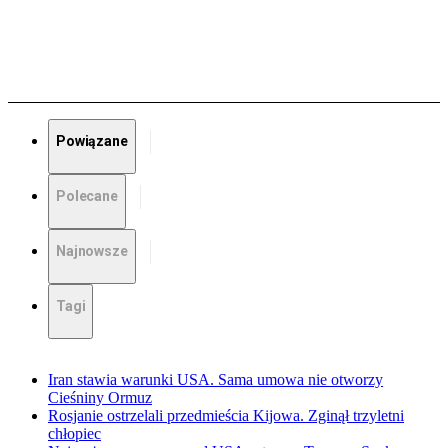
Powiązane
Polecane
Najnowsze
Tagi
Iran stawia warunki USA. Sama umowa nie otworzy
Cieśniny Ormuz
Rosjanie ostrzelali przedmieścia Kijowa. Zginął trzyletni
chłopiec