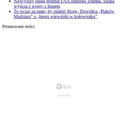
Najwyższy rangą generał USA ostrzega Trumpa. Szuka
wyjścia z wojny z Iranem
To wciąż za mało, by osłabić Rosję. Dowódca „Ptaków
Madziara” o „biegu wiewiórki w kołowrotku”
Promowane treści