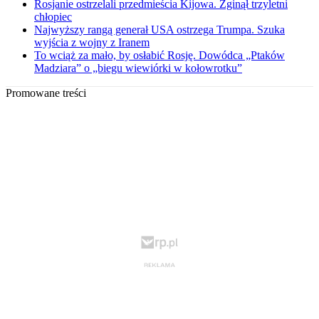
Rosjanie ostrzelali przedmieścia Kijowa. Zginął trzyletni
chłopiec
Najwyższy rangą generał USA ostrzega Trumpa. Szuka
wyjścia z wojny z Iranem
To wciąż za mało, by osłabić Rosję. Dowódca „Ptaków
Madziara” o „biegu wiewiórki w kołowrotku”
Promowane treści