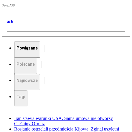
Foto: AFP
arb
Powiązane
Polecane
Najnowsze
Tagi
Iran stawia warunki USA. Sama umowa nie otworzy
Cieśniny Ormuz
Rosjanie ostrzelali przedmieścia Kijowa. Zginął trzyletni