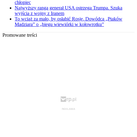
chłopiec
Najwyższy rangą generał USA ostrzega Trumpa. Szuka
wyjścia z wojny z Iranem
To wciąż za mało, by osłabić Rosję. Dowódca „Ptaków
Madziara” o „biegu wiewiórki w kołowrotku”
Promowane treści