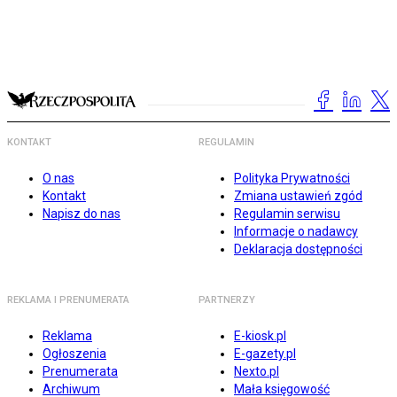
KONTAKT
REGULAMIN
O nas
Polityka Prywatności
Kontakt
Zmiana ustawień zgód
Napisz do nas
Regulamin serwisu
Informacje o nadawcy
Deklaracja dostępności
REKLAMA I PRENUMERATA
PARTNERZY
Reklama
E-kiosk.pl
Ogłoszenia
E-gazety.pl
Prenumerata
Nexto.pl
Archiwum
Mała księgowość