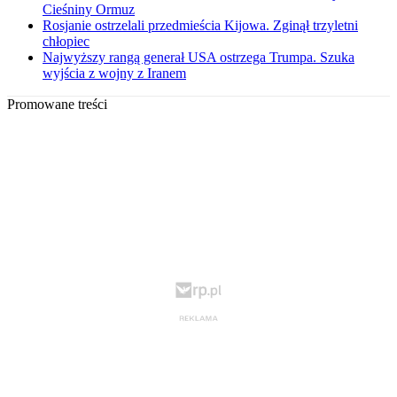
Cieśniny Ormuz
Rosjanie ostrzelali przedmieścia Kijowa. Zginął trzyletni
chłopiec
Najwyższy rangą generał USA ostrzega Trumpa. Szuka
wyjścia z wojny z Iranem
Promowane treści