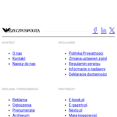
KONTAKT
REGULAMIN
O nas
Polityka Prywatności
Kontakt
Zmiana ustawień zgód
Napisz do nas
Regulamin serwisu
Informacje o nadawcy
Deklaracja dostępności
REKLAMA I PRENUMERATA
PARTNERZY
Reklama
E-kiosk.pl
Ogłoszenia
E-gazety.pl
Prenumerata
Nexto.pl
Archiwum
Mała księgowość