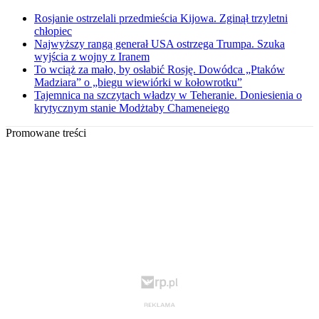
Rosjanie ostrzelali przedmieścia Kijowa. Zginął trzyletni
chłopiec
Najwyższy rangą generał USA ostrzega Trumpa. Szuka
wyjścia z wojny z Iranem
To wciąż za mało, by osłabić Rosję. Dowódca „Ptaków
Madziara” o „biegu wiewiórki w kołowrotku”
Tajemnica na szczytach władzy w Teheranie. Doniesienia o
krytycznym stanie Modżtaby Chameneiego
Promowane treści