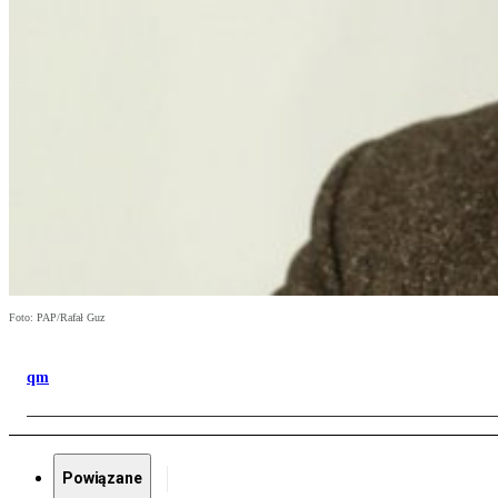
Foto: PAP/Rafał Guz
qm
Powiązane