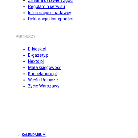
Zmiana ustawień zgód
Regulamin serwisu
Informacje o nadawcy
Deklaracja dostępności
PARTNERZY
E-kiosk.pl
E-gazety.pl
Nexto.pl
Mała księgowość
Kancelarierp.pl
Wieści Rolnicze
Życie Warszawy
KALENDARIUM