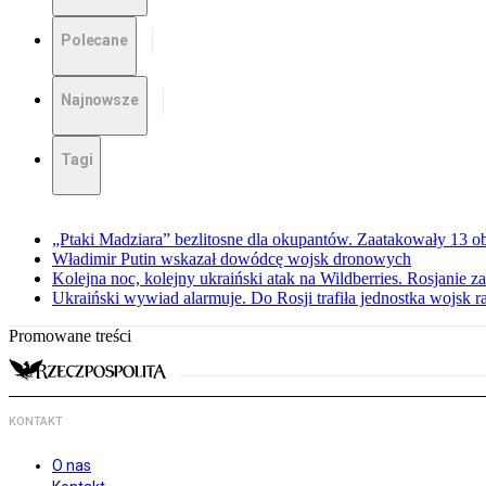
Polecane
Najnowsze
Tagi
„Ptaki Madziara” bezlitosne dla okupantów. Zaatakowały 13 
Władimir Putin wskazał dowódcę wojsk dronowych
Kolejna noc, kolejny ukraiński atak na Wildberries. Rosjanie 
Ukraiński wywiad alarmuje. Do Rosji trafiła jednostka wojsk 
Promowane treści
KONTAKT
O nas