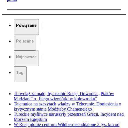
Powiązane
Polecane
Najnowsze
Tagi
To wciąż za mało, by osłabić Rosję. Dowódca „Ptaków
Madziara” o „biegu wiewiórki w kołowrotku”
Tajemnica na szczytach władzy w Teheranie. Doniesienia o
krytycznym stanie Modżtaby Chameneiego
Tureckie myśliwce naruszyły przestrzeń Grecji. Incydent nad
Morzem Egejskim
W Rosji płonie centrum Wildberries oddalone 2 tys. km od