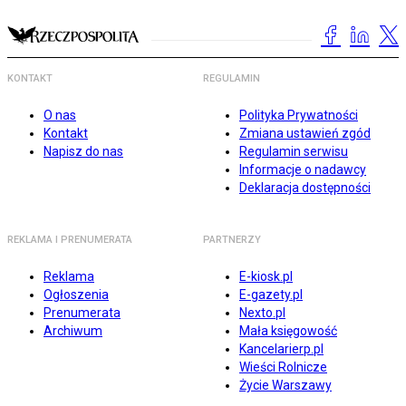
KONTAKT
REGULAMIN
O nas
Polityka Prywatności
Kontakt
Zmiana ustawień zgód
Napisz do nas
Regulamin serwisu
Informacje o nadawcy
Deklaracja dostępności
REKLAMA I PRENUMERATA
PARTNERZY
Reklama
E-kiosk.pl
Ogłoszenia
E-gazety.pl
Prenumerata
Nexto.pl
Archiwum
Mała księgowość
Kancelarierp.pl
Wieści Rolnicze
Życie Warszawy