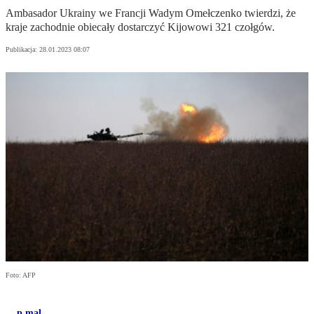
Ambasador Ukrainy we Francji Wadym Omełczenko twierdzi, że
kraje zachodnie obiecały dostarczyć Kijowowi 321 czołgów.
Publikacja:
28.01.2023 08:07
Foto: AFP
p.mal