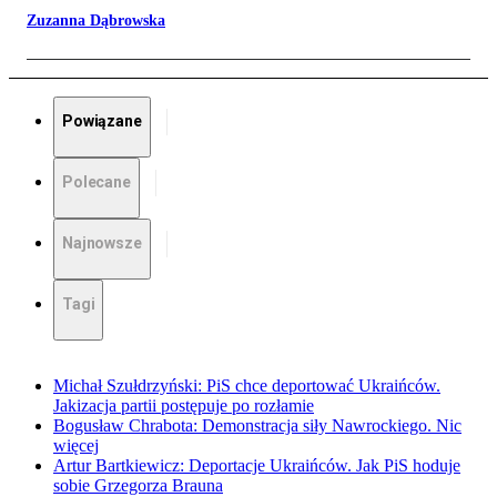
Zuzanna Dąbrowska
Powiązane
Polecane
Najnowsze
Tagi
Michał Szułdrzyński: PiS chce deportować Ukraińców.
Jakizacja partii postępuje po rozłamie
Bogusław Chrabota: Demonstracja siły Nawrockiego. Nic
więcej
Artur Bartkiewicz: Deportacje Ukraińców. Jak PiS hoduje
sobie Grzegorza Brauna