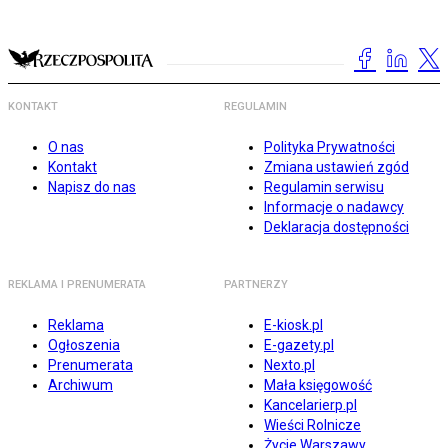
KONTAKT
REGULAMIN
O nas
Polityka Prywatności
Kontakt
Zmiana ustawień zgód
Napisz do nas
Regulamin serwisu
Informacje o nadawcy
Deklaracja dostępności
REKLAMA I PRENUMERATA
PARTNERZY
Reklama
E-kiosk.pl
Ogłoszenia
E-gazety.pl
Prenumerata
Nexto.pl
Archiwum
Mała księgowość
Kancelarierp.pl
Wieści Rolnicze
Życie Warszawy