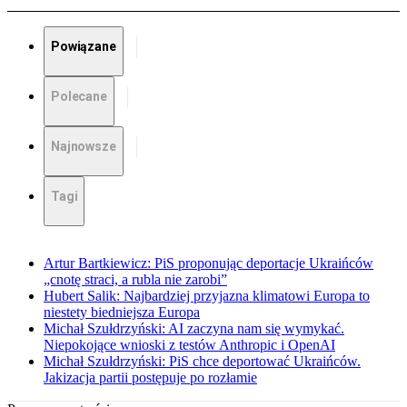
Powiązane
Polecane
Najnowsze
Tagi
Artur Bartkiewicz: PiS proponując deportacje Ukraińców
„cnotę straci, a rubla nie zarobi”
Hubert Salik: Najbardziej przyjazna klimatowi Europa to
niestety biedniejsza Europa
Michał Szułdrzyński: AI zaczyna nam się wymykać.
Niepokojące wnioski z testów Anthropic i OpenAI
Michał Szułdrzyński: PiS chce deportować Ukraińców.
Jakizacja partii postępuje po rozłamie