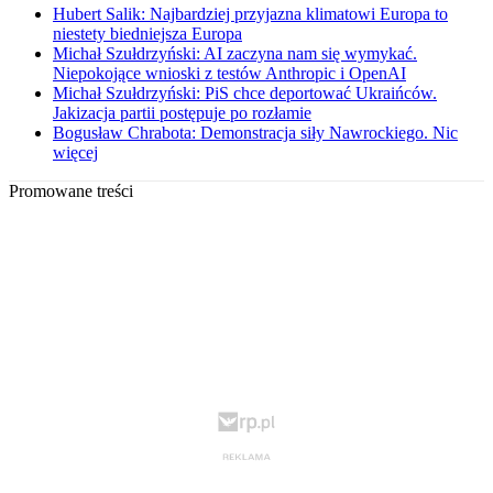
Hubert Salik: Najbardziej przyjazna klimatowi Europa to
niestety biedniejsza Europa
Michał Szułdrzyński: AI zaczyna nam się wymykać.
Niepokojące wnioski z testów Anthropic i OpenAI
Michał Szułdrzyński: PiS chce deportować Ukraińców.
Jakizacja partii postępuje po rozłamie
Bogusław Chrabota: Demonstracja siły Nawrockiego. Nic
więcej
Promowane treści