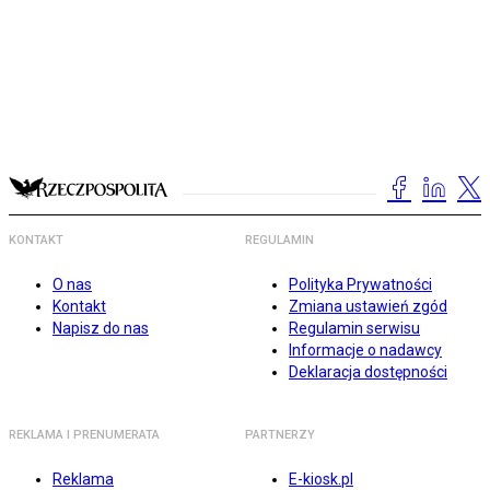
KONTAKT
REGULAMIN
O nas
Polityka Prywatności
Kontakt
Zmiana ustawień zgód
Napisz do nas
Regulamin serwisu
Informacje o nadawcy
Deklaracja dostępności
REKLAMA I PRENUMERATA
PARTNERZY
Reklama
E-kiosk.pl