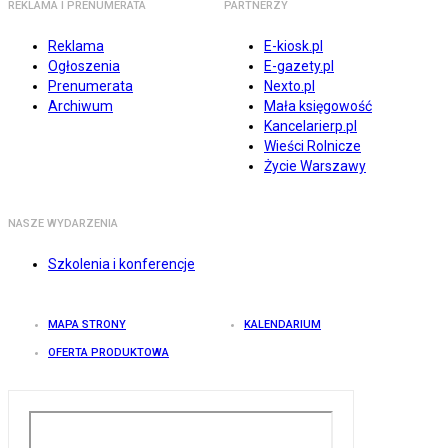
REKLAMA I PRENUMERATA
PARTNERZY
Reklama
E-kiosk.pl
Ogłoszenia
E-gazety.pl
Prenumerata
Nexto.pl
Archiwum
Mała księgowość
Kancelarierp.pl
Wieści Rolnicze
Życie Warszawy
NASZE WYDARZENIA
Szkolenia i konferencje
MAPA STRONY
KALENDARIUM
OFERTA PRODUKTOWA