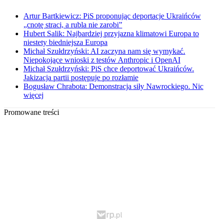
Artur Bartkiewicz: PiS proponując deportacje Ukraińców
„cnotę straci, a rubla nie zarobi”
Hubert Salik: Najbardziej przyjazna klimatowi Europa to
niestety biedniejsza Europa
Michał Szułdrzyński: AI zaczyna nam się wymykać.
Niepokojące wnioski z testów Anthropic i OpenAI
Michał Szułdrzyński: PiS chce deportować Ukraińców.
Jakizacja partii postępuje po rozłamie
Bogusław Chrabota: Demonstracja siły Nawrockiego. Nic
więcej
Promowane treści