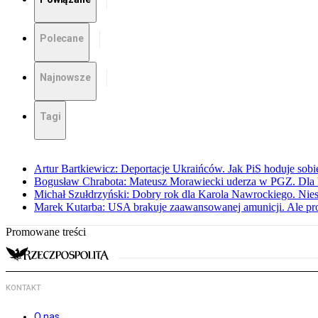
Polecane
Najnowsze
Tagi
Artur Bartkiewicz: Deportacje Ukraińców. Jak PiS hoduje sob
Bogusław Chrabota: Mateusz Morawiecki uderza w PGZ. Dla P
Michał Szułdrzyński: Dobry rok dla Karola Nawrockiego. Niest
Marek Kutarba: USA brakuje zaawansowanej amunicji. Ale pr
Promowane treści
KONTAKT
O nas