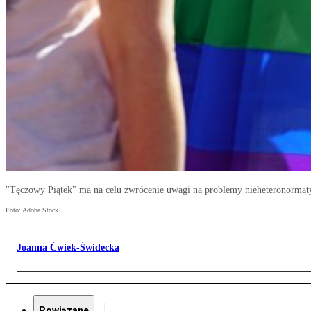
"Tęczowy Piątek" ma na celu zwrócenie uwagi na problemy nieheteronorma
Foto: Adobe Stock
Joanna Ćwiek-Świdecka
Powiązane