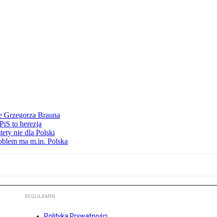
ie Grzegorza Brauna
iS to herezja
ety nie dla Polski
oblem ma m.in. Polska
REGULAMIN
Polityka Prywatności